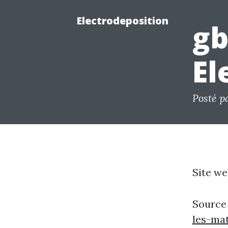
Electrodeposition
gb
El
Posté p
Site we
Source
les-ma