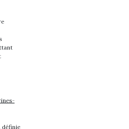
re
s
ttant
t
ines-
 définie