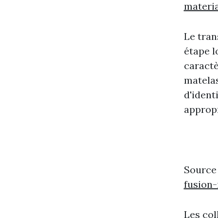
materi
Le tran
étape l
caractè
matelas
d'ident
appropr
Source
fusion
Les col